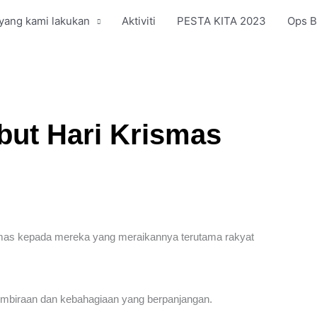
yang kami lakukan
Aktiviti
PESTA KITA 2023
Ops B
ut Hari Krismas
mas kepada mereka yang meraikannya terutama rakyat
mbiraan dan kebahagiaan yang berpanjangan.