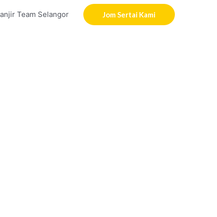
anjir Team Selangor
Jom Sertai Kami